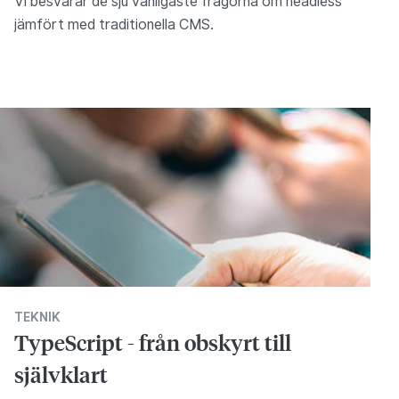
Vi besvarar de sju vanligaste frågorna om headless
jämfört med traditionella CMS.
TEKNIK
TypeScript - från obskyrt till
självklart