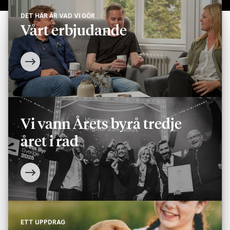
DET HÄR ÄR VAD VI GÖR
Vårt erbjudande
Vi vann Årets byrå tredje
året i rad
ETT UPPDRAG