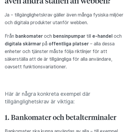
även andra ställen än webben?
Ja – tillgänglighetskrav gäller även många fysiska miljöer
och digitala produkter utanför webben.
Från
bankomater
och
bensinpumpar
till
e-handel
och
digitala skärmar
på
offentliga platser
– alla dessa
enheter och tjänster måste följa riktlinjer för att
säkerställa att de är tillgängliga för alla användare,
oavsett funktionsvariationer.
Här är några konkreta exempel där
tillgänglighetskrav är viktiga:
1. Bankomater och betalterminaler
Bankomater ska kunna användas av alla – till exempel