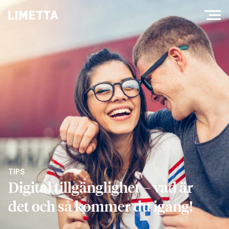
TIPS
Digital tillgänglighet – vad är
det och så kommer du igång!