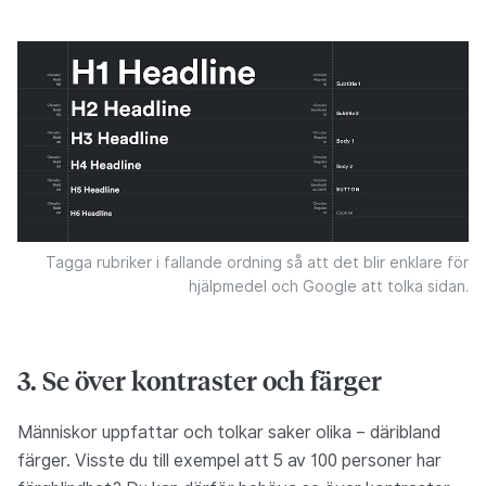
Tagga rubriker i fallande ordning så att det blir enklare för
hjälpmedel och Google att tolka sidan.
3. Se över kontraster och färger
Människor uppfattar och tolkar saker olika – däribland
färger. Visste du till exempel att 5 av 100 personer har