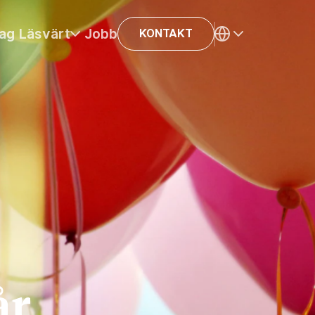
ag
Läsvärt
Jobb
KONTAKT
år