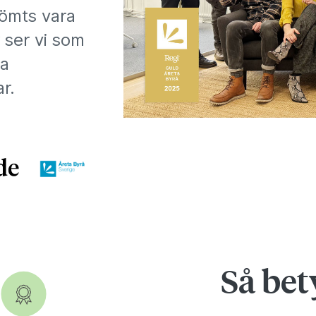
dömts vara
 ser vi som
ta
ar.
Så bet