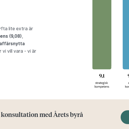
fta lite extra är
ens (9,08)
,
affärsnytta
i vill vara - vi är
 konsultation med Årets byrå