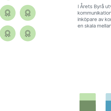
I Årets Byrå u
kommunikation
inköpare av k
en skala mellan