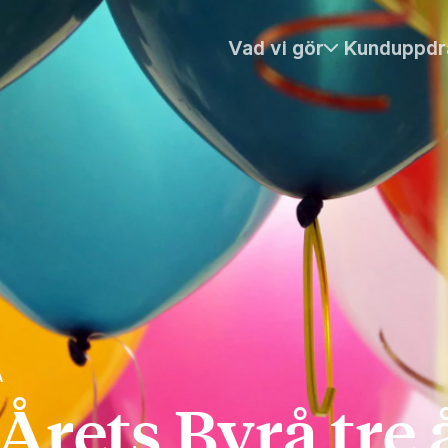
Vad vi gör
Kunduppdr
Å
Årets Byrå tre 