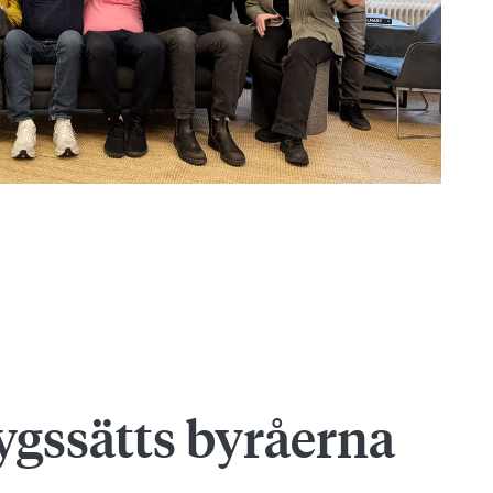
ygssätts byråerna