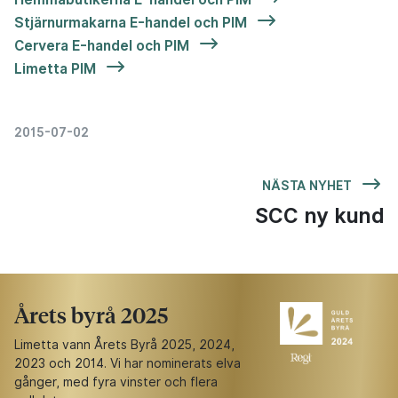
Stjärnurmakarna E-handel och PIM
Cervera E-handel och PIM
Limetta PIM
2015-07-02
NÄSTA NYHET
SCC ny kund
Årets byrå 2025
Limetta vann Årets Byrå 2025, 2024,
2023 och 2014. Vi har nominerats elva
gånger, med fyra vinster och flera