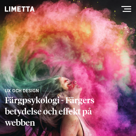
UX OCH DESIGN
Färgpsykologi - Färgers
betydelse och effekt på
webben