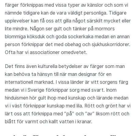
färger förknippas med vissa typer av känslor och som vi
nämnde tidigare kan de vara väldigt personliga. Tidigare
upplevelser kan få oss att gilla något särskilt mycket eller
lite mindre. Någon ser gult och tänker på mormors
blommiga köksduk och goda sockerkaka medan en annan
person förknippar det med obehag och sjukhuskorridorer.
Ofta har vi associationer omedvetet.
Det finns även kulturella betydelser av färger som man
kan behöva ta hänsyn till när man designar för en
internationell marknad. I vissa länder är vitt sorgens färg
medan vi i Sverige förknippar sorg med svart. Inom
hinduismen hör gult ihop med kunskap och lärande medan
vi i väst förknippar kunskap med lila. Rött och grönt har vi
lärt oss att förknippa med ”på” och ”av” liksom rött och
blått för varmt och kallt vatten i kranar.