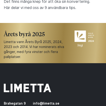
Det finns många knep för att öka sin konvertering.
Här delar vi med oss av 9 användbara tips.
Årets byrå 2025
Limetta vann Årets Byrå 2025, 2024,
2023 och 2014. Vi har nominerats elva
gånger, med fyra vinster och flera
pallplatser.
Brahegatan 9
info@limetta.se