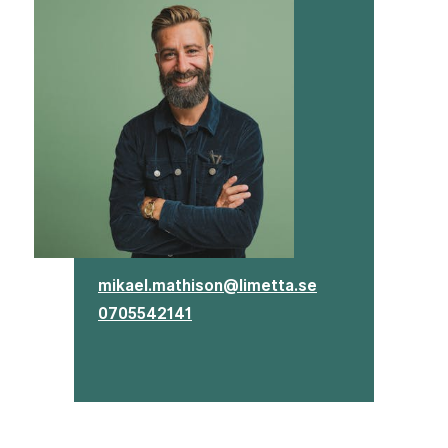
mikael.mathison@limetta.se
0705542141