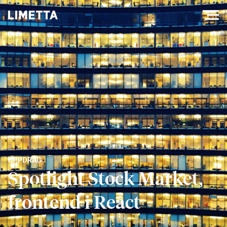
UPPDRAG
Spotlight Stock Market,
frontend i React