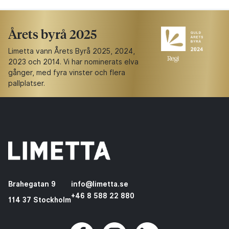
Årets byrå 2025
Limetta vann Årets Byrå 2025, 2024,
2023 och 2014. Vi har nominerats elva
gånger, med fyra vinster och flera
pallplatser.
Brahegatan 9
info@limetta.se
+46 8 588 22 880
114 37 Stockholm