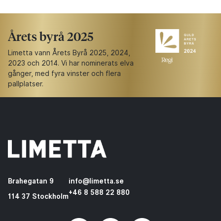
Årets byrå 2025
Limetta vann Årets Byrå 2025, 2024,
2023 och 2014. Vi har nominerats elva
gånger, med fyra vinster och flera
pallplatser.
Brahegatan 9
info@limetta.se
+46 8 588 22 880
114 37 Stockholm