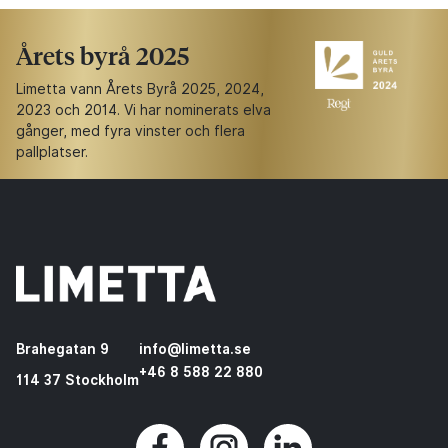
Årets byrå 2025
Limetta vann Årets Byrå 2025, 2024,
2023 och 2014. Vi har nominerats elva
gånger, med fyra vinster och flera
pallplatser.
Brahegatan 9
info@limetta.se
+46 8 588 22 880
114 37 Stockholm