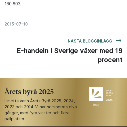
160 603.
2015-07-10
NÄSTA BLOGGINLÄGG
E-handeln i Sverige växer med 19
procent
Årets byrå 2025
Limetta vann Årets Byrå 2025, 2024,
2023 och 2014. Vi har nominerats elva
gånger, med fyra vinster och flera
pallplatser.