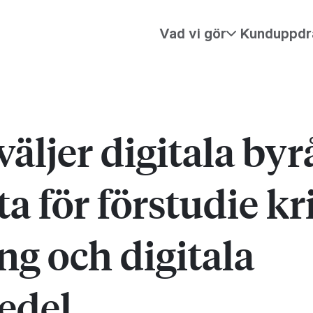
Vad vi gör
Kunduppdr
väljer digitala by
a för förstudie kr
ng och digitala
edel