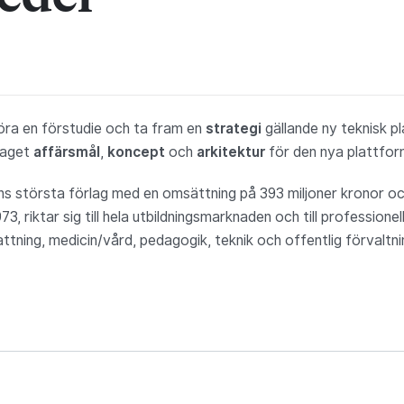
öra en förstudie och ta fram en
strategi
gällande ny teknisk pl
raget
affärsmål
,
koncept
och
arkitektur
för den nya plattfor
ens största förlag med en omsättning på 393 miljoner kronor o
73, riktar sig till hela utbildningsmarknaden och till profession
attning, medicin/vård, pedagogik, teknik och offentlig förvaltni