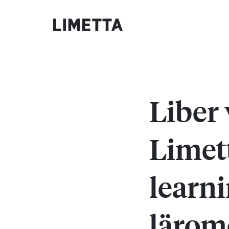
Liber 
Limett
learni
lärom