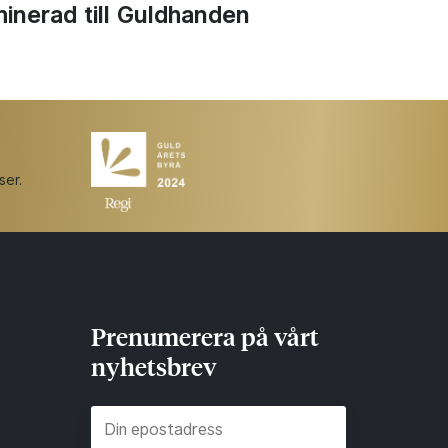
inerad till Guldhanden
ser.
Prenumerera på vårt
nyhetsbrev