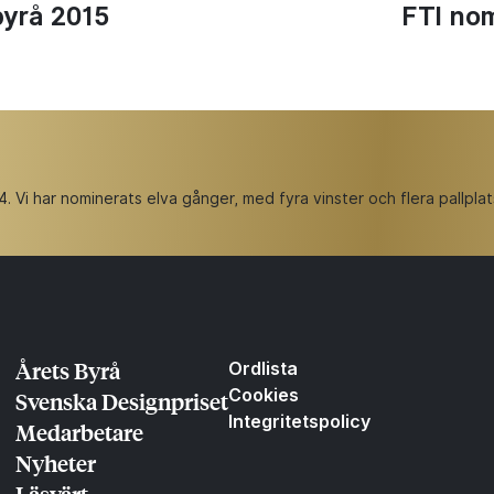
byrå 2015
FTI nom
Vi har nominerats elva gånger, med fyra vinster och flera pallplat
Årets Byrå
Ordlista
Cookies
Svenska Designpriset
Integritetspolicy
Medarbetare
Nyheter
Läsvärt