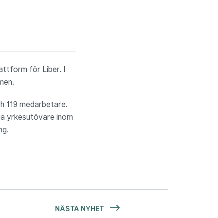
attform för Liber. I
men.
ch 119 medarbetare.
ella yrkesutövare inom
ng.
NÄSTA NYHET