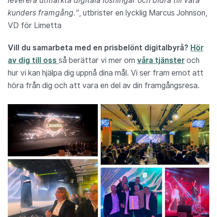
leverera utmärkta digitala lösningar och bidra till våra
kunders framgång."
, utbrister en lycklig Marcus Johnson,
VD för Limetta
Vill du samarbeta med en prisbelönt digitalbyrå?
Hör
av dig till oss
så berättar vi mer om
våra tjänster
och
hur vi kan hjälpa dig uppnå dina mål. Vi ser fram emot att
höra från dig och att vara en del av din framgångsresa.