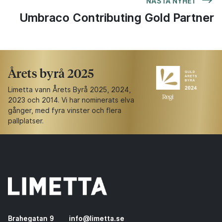
NÄSTA NYHET
Umbraco Contributing Gold Partner
Årets byrå 2025
Limetta vann Årets Byrå 2025, 2024,
2023 och 2014. Vi har nominerats elva
gånger, med fyra vinster och flera
pallplatser.
Brahegatan 9
info@limetta.se