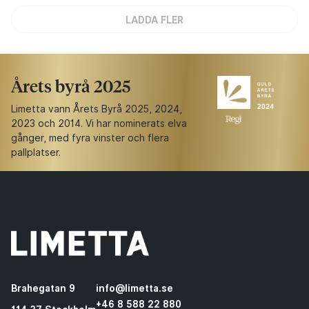
LADDA FLER
Årets byrå 2025
Limetta vann Årets Byrå 2025, 2024,
2023 och 2014. Vi har nominerats elva
gånger, med fyra vinster och flera
pallplatser.
Brahegatan 9
info@limetta.se
+46 8 588 22 880