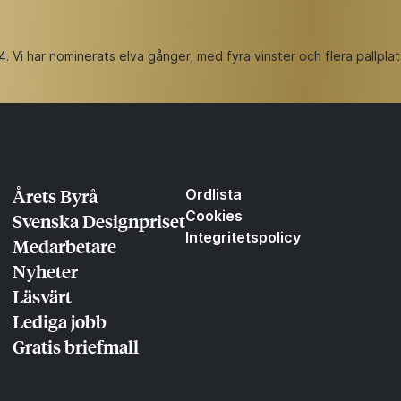
Vi har nominerats elva gånger, med fyra vinster och flera pallplat
Årets Byrå
Ordlista
Cookies
Svenska Designpriset
Integritetspolicy
Medarbetare
Nyheter
Läsvärt
Lediga jobb
Gratis briefmall