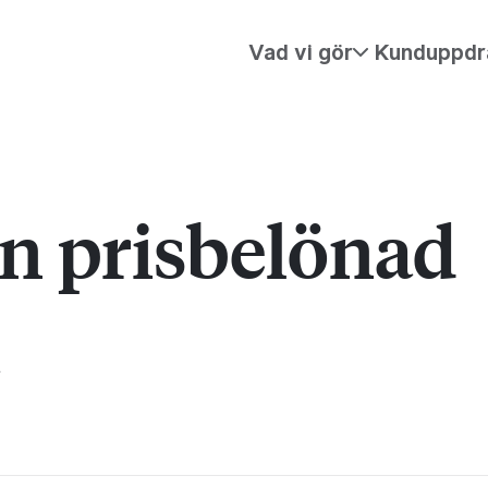
Vad vi gör
Kunduppdr
ån prisbelönad